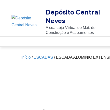
Skip
to
Depósito Central
content
Neves
A sua Loja Virtual de Mat. de
Construção e Acabamentos
Início
/
ESCADAS
/ ESCADA ALUMINIO EXTENS